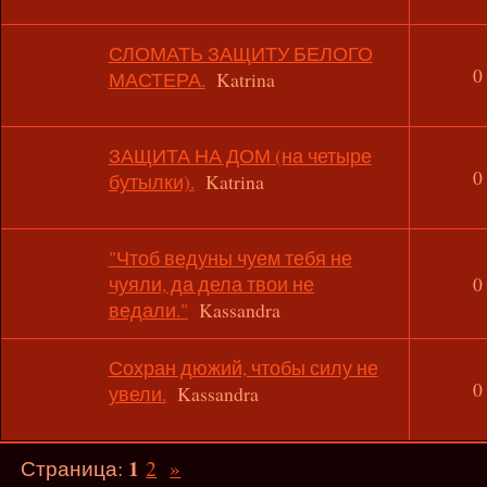
СЛОМАТЬ ЗАЩИТУ БЕЛОГО
0
МАСТЕРА.
Katrina
ЗАЩИТА НА ДОМ (на четыре
0
бутылки).
Katrina
"Чтоб ведуны чуем тебя не
чуяли, да дела твои не
0
ведали."
Kassandra
Сохран дюжий, чтобы силу не
0
увели.
Kassandra
1
Страница:
2
»