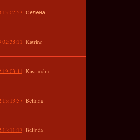
 13:07:53
Селена
 02:38:11
Katrina
 19:03:41
Kassandra
 13:13:57
Belinda
 13:11:17
Belinda