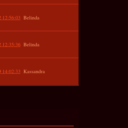
 12:56:03
Belinda
 12:35:36
Belinda
 14:02:33
Kassandra