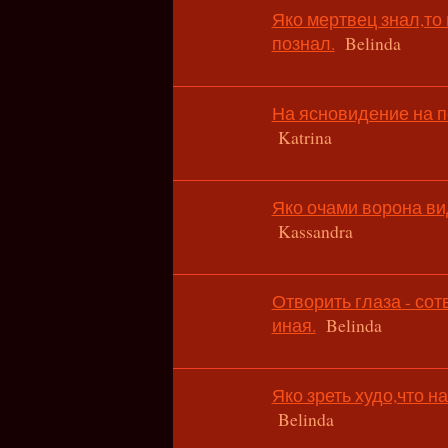
Яко мертвец знал,то
познал.
Belinda
На ясновидение на п
Katrina
Яко очами ворона ви
Kassandra
Отворить глаза - со
иная.
Belinda
Яко зреть худо,что на
Belinda