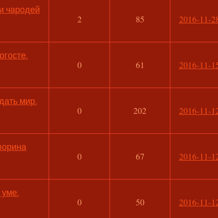
 и чародей
2
85
2016-11-28
огосте.
0
61
2016-11-15
дать мир.
0
202
2016-11-12
творина
0
67
2016-11-12
 уме.
0
50
2016-11-12