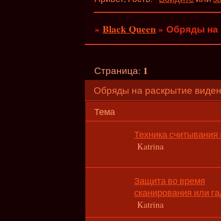
»
Black Queen
»
Обряды на 
1
Страница:
Обряды на раскрытие виден
Тема
Техника считывания
Katrina
Защита во время
сканирования или га
Katrina