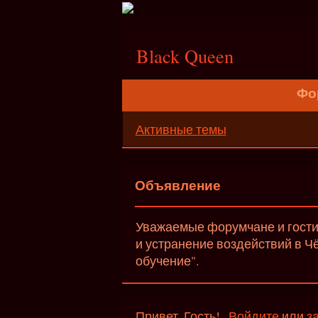
;
Black Queen
Фо
Активные темы
Объявление
Уважаемые форумчане и гости 
и устранение воздействий в Ч
обучение".
Привет, Гость!
Войдите
или
з