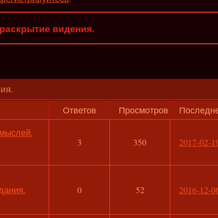
раскрытие видения.
ия.
Ответов
Просмотров
Последн
 мыслей.
3
350
2017-02-19
дания.
0
52
2016-12-06