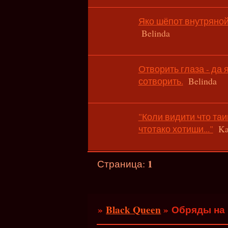
Яко шёпот внутряной
Belinda
Отворить глаза - да 
сотворить.
Belinda
"Коли видити что таи
чтотако хотиши..."
Ka
1
Страница:
»
Black Queen
»
Обряды на 