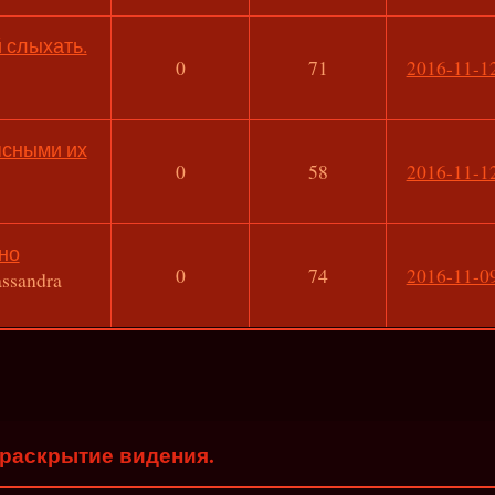
 слыхать.
0
71
2016-11-12
ясными их
0
58
2016-11-12
но
0
74
2016-11-09
ssandra
раскрытие видения.