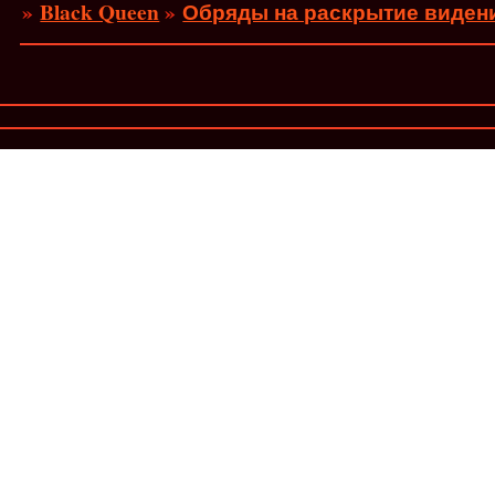
»
Black Queen
»
Обряды на раскрытие виден