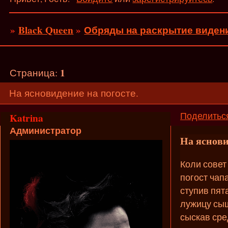
»
Black Queen
»
Обряды на раскрытие виден
1
Страница:
На ясновидение на погосте.
Поделитьс
Katrina
Администратор
На яснови
Коли совет
погост чап
ступив пят
лужицу сыщ
сыскав сре