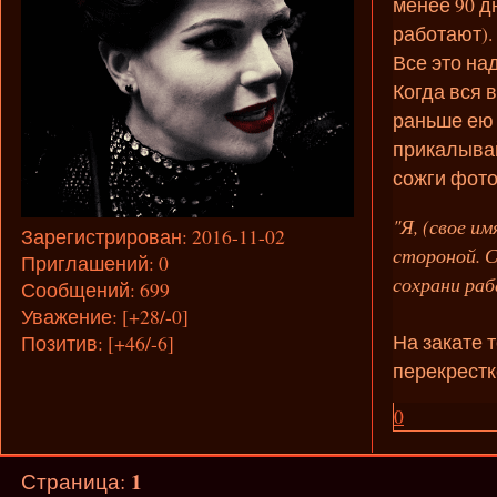
менее 90 д
работают).
Все это на
Когда вся 
раньше ею 
прикалывай
сожги фото
"Я, (свое им
Зарегистрирован
: 2016-11-02
стороной. Сл
Приглашений:
0
сохрани раба
Сообщений:
699
Уважение:
[+28/-0]
На закате 
Позитив:
[+46/-6]
перекрестк
0
1
Страница: