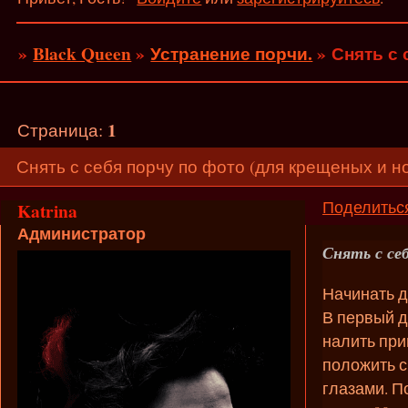
»
Black Queen
»
Устранение порчи.
»
Снять с 
1
Страница:
Снять с себя порчу по фото (для крещеных и н
Поделитьс
Katrina
Администратор
Снять с се
Начинать д
В первый д
налить при
положить с
глазами. П