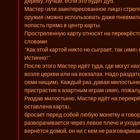
дереву, лучше, если это будет дуб.
Мастер (или заинтересованное лицо) стреля
оружия (можно использовать даже пневматич
попасть прямо в центр карты.
Простреленную карту относят на перекрёсто
словами:
"Как этой картой никто не сыграет, так (имя) 
Истинно!"
После этого Мастер идёт туда, где могут н
возле церкви или на вокзалах. Надо раздать
семи нищим). Каждый раз, давая милостыню
пристрастие к азартным играм (имя), пожалу
Раздав милостыню, Мастер идёт на перекрёст
оставлена карта),
бросает перед собой любую монетку и говор
разворачивается через левое плечо и уходи
вернётся домой, он ни с кем не разговаривае