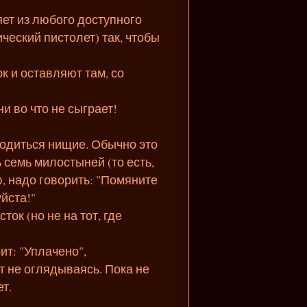
ет из любого доступного
еский пистолет) так, чтобы
к и оставляют там, со
ни во что не сыграет!
аходиться нищие. Обычно это
 семь милостыней (то есть,
, надо говорить: "Помяните
йста!"
ок (но не на тот, где
ит: "Уплачено",
т не оглядываясь. Пока не
т.