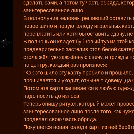
сделать сами, а потом ту часть обряда, кот
заинтересованное лицо.
В полнолуние человек, решивший оставить 
новое шило и новую колоду игральных карт
переплатить или хотя бы оставить сдачу, не 
В полночь он кладёт бубновый туз из этой к
предварительно застелив стол белой скатер
стола жёлтую зажжённую свечу, и трижды п
по центру, каждый раз произнося:
"Как это шило эту карту пробило и прошило,
прошивается и уходит, отныне о довеку. Да б
Потом эта карта зашивается в любую одежд
надо носить до износа.
Теперь опишу ритуал, который может прове
заинтересованное лицо после того, как ну
проделал свою часть обряда.
Покупается новая колода карт, из неё берёт