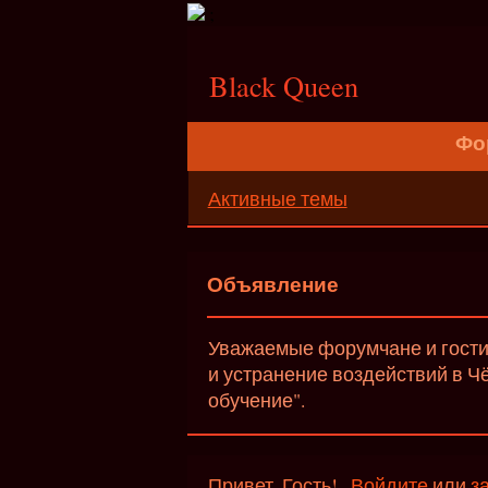
;
Black Queen
Фо
Активные темы
Объявление
Уважаемые форумчане и гости 
и устранение воздействий в Ч
обучение".
Привет, Гость!
Войдите
или
з