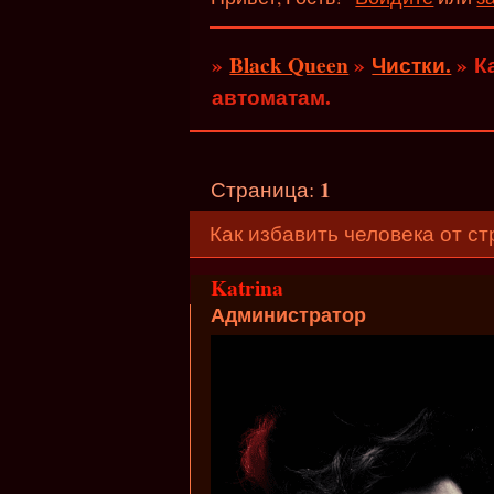
»
Black Queen
»
Чистки.
»
К
автоматам.
1
Страница:
Как избавить человека от с
Katrina
Администратор