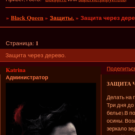
»
Black Queen
»
Защиты.
»
Защита через дере
1
Страница:
Защита через дерево.
Поделитьс
Katrina
Администратор
ЗАЩИТА Ч
Делать на 
Три дня до
белье).В п
осины. Воз
зеркало зе