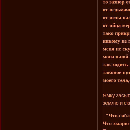
то зазнор 
от ведьмач
от иглы ка
от яйца ме
тако прикр
никому не 
меня не ск
могильной 
так ходить
таковое щ
моего тела
Ямку засып
землю и ск
"Что гибл
Что хмарю 