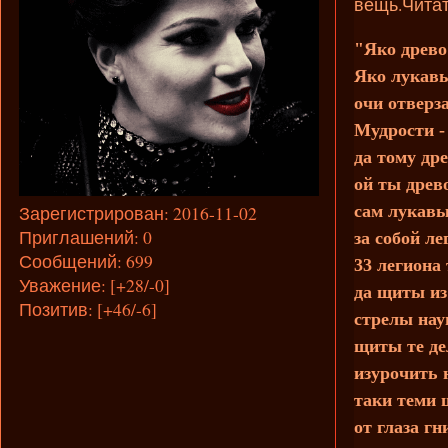
вещь.Читат
"Яко древо
Яко лукавы
очи отверз
Мудрости - 
да тому др
ой ты древ
сам лукавы
Зарегистрирован
: 2016-11-02
Приглашений:
0
за собой л
Сообщений:
699
33 легиона
Уважение:
[+28/-0]
да щиты из
Позитив:
[+46/-6]
стрелы на
щиты те де
изурочить 
таки теми 
от глаза гн