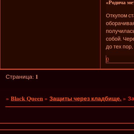
«Родича ме
Откупом ст
оборачивая
получилась
собой. Чер
до тех пор,
0
1
Страница:
»
Black Queen
»
Защиты через кладбище.
»
З