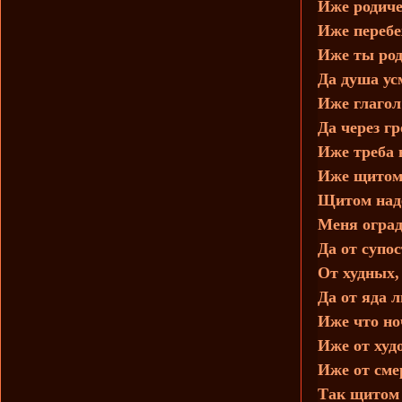
Иже родич
Иже перебе
Иже ты род
Да душа ус
Иже глагол
Да через г
Иже треба 
Иже щитом 
Щитом над
Меня оград
Да от супос
От худных,
Да от яда 
Иже что но
Иже от худ
Иже от сме
Так щитом 