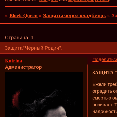
»
Black Queen
»
Защиты через кладбище.
»
З
1
Страница:
Защита"Чёрный Родич".
Поделитьс
Katrina
Администратор
ЗАЩИТА 
Ежели треб
оградить о
смертью ом
почивает. 
надобности