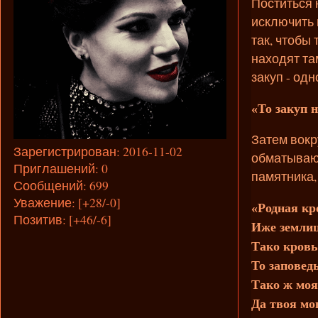
Поститься 
исключить 
так, чтобы
находят та
закуп - одн
«То закуп 
Затем вокр
Зарегистрирован
: 2016-11-02
обматывают
Приглашений:
0
памятника,
Сообщений:
699
Уважение:
[+28/-0]
«Родная кр
Позитив:
[+46/-6]
Иже землиц
Тако кровь
То заповед
Тако ж моя
Да твоя мо