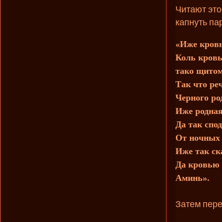
Читают это
капнуть па
«Иже кровь
Коль кровь
тако щито
Так что ре
Черного ро
Иже родная
Да так спо
От ночных 
Иже так ск
Да кровью 
Аминь».
Затем пере