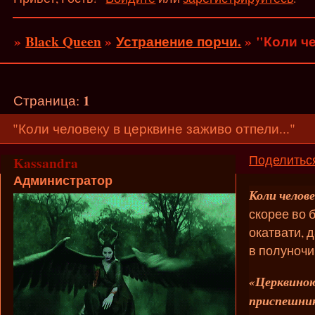
»
Black Queen
»
Устранение порчи.
»
"Коли че
1
Страница:
"Коли человеку в церквине заживо отпели..."
Поделитьс
Kassandra
Администратор
Коли челов
скорее во 
окатвати, 
в полуночи
«Церквиною
приспешник