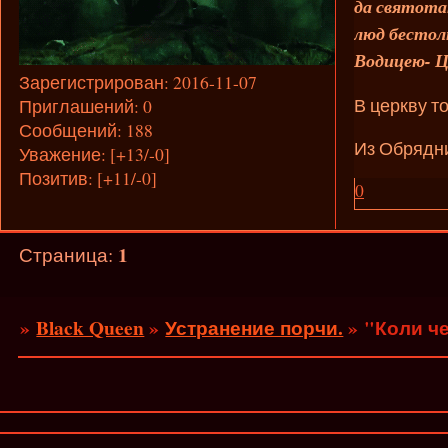
да святота
люд бестолк
Водицею- Ц
Зарегистрирован
: 2016-11-07
В церкву т
Приглашений:
0
Сообщений:
188
Из Обрядн
Уважение:
[+13/-0]
Позитив:
[+11/-0]
0
1
Страница:
»
Black Queen
»
Устранение порчи.
»
"Коли че