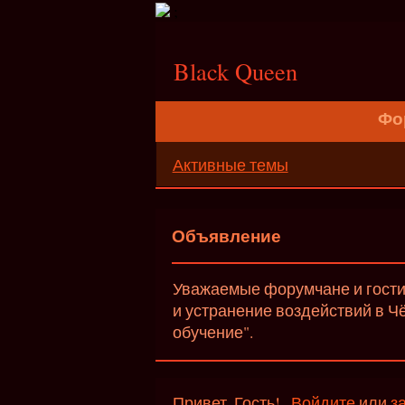
;
Black Queen
Фо
Активные темы
Объявление
Уважаемые форумчане и гости 
и устранение воздействий в Ч
обучение".
Привет, Гость!
Войдите
или
з