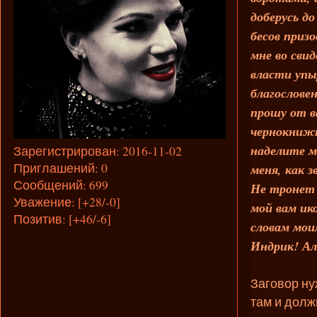
доберусь д
бесов приз
мне во сви
власти упы
благослове
прошу от в
чернокнижн
наделите м
Зарегистрирован
: 2016-11-02
Приглашений:
0
меня, как з
Сообщений:
699
Не тронет 
Уважение:
[+28/-0]
мой вам ик
Позитив:
[+46/-6]
словам мои
Индрик! А
Заговор ну
там и долж