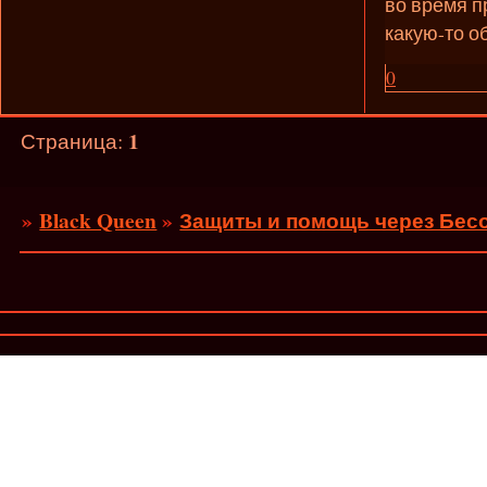
во время п
какую-то о
0
1
Страница:
»
Black Queen
»
Защиты и помощь через Бесо