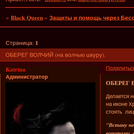
»
Black Queen
»
Защиты и помощь через Бесо
1
Страница:
ОБЕРЕГ ВОЛЧИЙ (на волчью шкуру).
Поделитьс
Katrina
Администратор
ОБЕРЕГ В
Делается н
на иконе Х
стоять лиц
"Встану не 
воротами, 