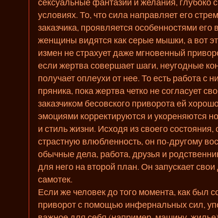
сексуальные фантазии и желания, глубоко 
условиях. То, что сила направляет его стре
заказчика, проявляется особенностями его 
женщины видятся как серые мышки, а вот эта
измен не страхует даже мгновенный приворот
если жертва совершает шаги, неугодные ко
получает оплеухи от нее. То есть работа с н
пряника, пока жертва четко не согласует сво
заказчиком бесовского приворота ей хорошо,
эмоциями корректируются и укореняются н
и стиль жизни. Исходя из своего состояния,
страстную влюбленность, он по-другому во
обычные дела, работа, друзья и родственни
для него на второй план. Он запускает свои
самотек.
Если же человек до того момента, как был 
приворот с помощью инфернальных сил, упо
важное для себя (например, машину, жилье),