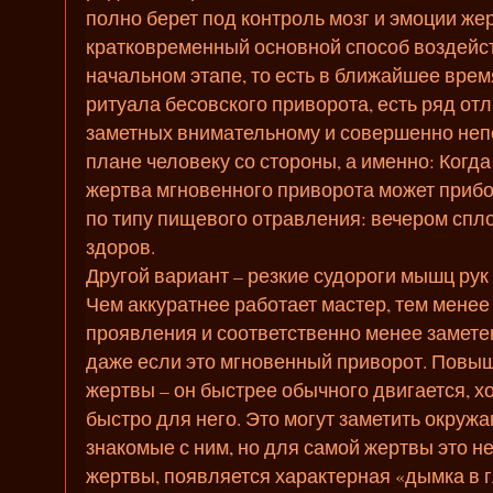
полно берет под контроль мозг и эмоции же
кратковременный основной способ воздейст
начальном этапе, то есть в ближайшее вре
ритуала бесовского приворота, есть ряд от
заметных внимательному и совершенно неп
плане человеку со стороны, а именно: Когд
жертва мгновенного приворота может прибо
по типу пищевого отравления: вечером спло
здоров.
Другой вариант – резкие судороги мышц рук 
Чем аккуратнее работает мастер, тем мене
проявления и соответственно менее замете
даже если это мгновенный приворот. Повы
жертвы – он быстрее обычного двигается, х
быстро для него. Это могут заметить окруж
знакомые с ним, но для самой жертвы это н
жертвы, появляется характерная «дымка в г