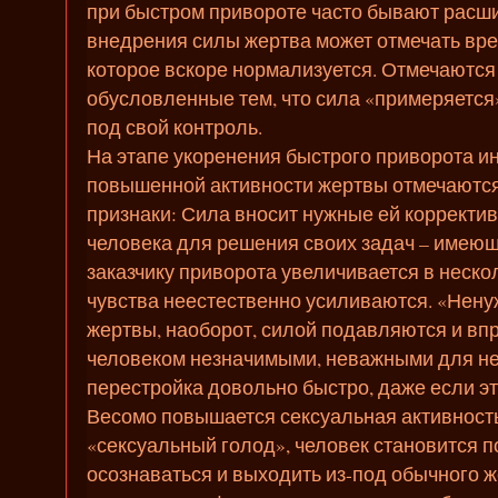
при быстром привороте часто бывают расш
внедрения силы жертва может отмечать вр
которое вскоре нормализуется. Отмечаютс
обусловленные тем, что сила «примеряется»
под свой контроль.
На этапе укоренения быстрого приворота 
повышенной активности жертвы отмечаютс
признаки: Сила вносит нужные ей коррект
человека для решения своих задач – имеющ
заказчику приворота увеличивается в нескол
чувства неестественно усиливаются. «Нен
жертвы, наоборот, силой подавляются и вп
человеком незначимыми, неважными для не
перестройка довольно быстро, даже если э
Весомо повышается сексуальная активность
«сексуальный голод», человек становится п
осознаваться и выходить из-под обычного ж