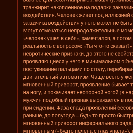
транжирит накопленное на подарки заказчик
воздействия. Человек живет под иллюзией 
заказчика воздействия у него может не быть а
Могут отмечаться непродолжительные моме
«человек ушел в себя», замечтался, а потом
реальность с вопросом: «Ты что-то сказал?»
невротические признаки, до этого не свойс
проявляющиеся у него в минимальном объе
постукивание пальцами по столу, перебира
двигательный автоматизм. Чаще всего у же
мгновенный приворот, проявление бывает та
на ногу, и покачивает неопорной ногой (в на
мужчин подобный признак выражается в пос
при сидении. Фаза спада проявлений бесов
раньше, до полугода – будь то просто быстр
мгновенный приворот инфернального ряда. 
мгновенным («будто пелена с глаз упала»), 