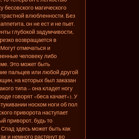
у бесовского магического
страстной влюбленности. Без
ппетита, он не ест и не пьет.
нты глубокой задумчивости,
 резко возвращается в
 Могут отмечаться и
твенные человеку либо
ме. Это может быть
ние пальцев или любой другой
нщин, на которых был заказан
кого типа – она кладет ногу
роде говорят «беса качает»). У
тукивании носком ноги об пол
ского приворота наступает
ый приворот, будь то
Спад здесь может быть как
так и немного растянут во