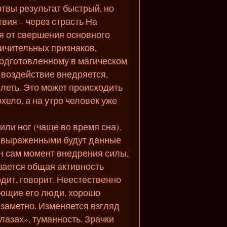
ртвы результат быстрый, но
вия – через страсть На
мя от свершения основного
личительных признаков,
одготовленному в магическом
а воздействие внедряется,
леть. Это может происходить
хело, а на утро человек уже
или ног (чаще во время сна).
е выраженными будут данные
н сам момент внедрения силы,
шается общая активность
одит, говорит. Неестественно
ающие его люди, хорошо
езаметно. Изменяется взгляд
лазах», туманность. Зрачки