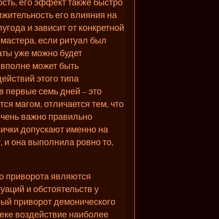
сть, его эффект также быстро
лжительность его влияния на
угода и зависит от конкретной
 мастера, если ритуал был
аты уже можно будет
 вполне может быть
ействий этого типа
в первые семь дней – это
ся магом, отличается тем, что
очень важно правильно
вички допускают именно на
, и она выполнила ровно то,
о приворота являются
уаций и обстоятельств у
нный приворот демонического
веке воздействие наиболее