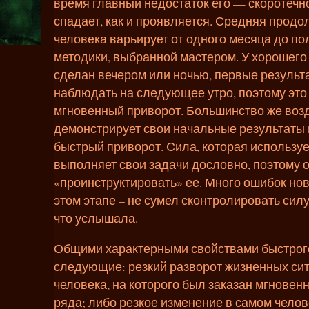
время главный недостаток его — скоротечно
спадает, как и проявляется. Средняя продо
человека варьирует от одного месяца до пол
методики, выбранной мастером. У хорошего
сделан вечером или ночью, первые результ
наблюдать на следующее утро, поэтому это
мгновенный приворот. Большинство же возд
демонстрирует свои начальные результаты 
быстрый приворот. Сила, которая использует
выполняет свои задачи дословно, поэтому 
«проинструктировать» ее. Много ошибок но
этом этапе – не сумел сконтролировать силу
что услышала.
Общими характерными свойствами быстрог
следующие: резкий разворот жизненных сит
человека, на которого был заказан мгнове
ряда; либо резкое изменение в самом чело