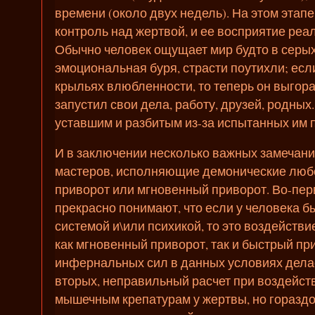
времени (около двух недель). На этом этап
контроль над жертвой, и ее восприятие реа
Обычно человек ощущает мир будто в серых
эмоциональная буря, страсти поутихли; если
крыльях влюбленности, то теперь он выгорае
запустил свои дела, работу, друзей, родных
уставшим и разбитым из-за испытанных им п
И в заключении несколько важных замечани
мастеров, исполняющие демонические люб
приворот или мгновенный приворот. Во-пер
прекрасно понимают, что если у человека 
системой и\или психикой, то это воздействи
как мгновенный приворот, так и быстрый п
инфернальных сил в данных условиях делае
вторых, неправильный расчет при воздейст
мышечным крепатурам у жертвы, но горазд