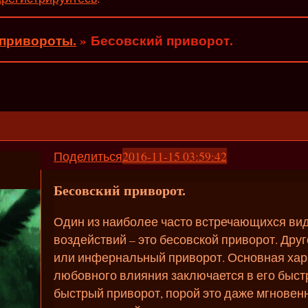
 привороты.
»
Бесовский приворот.
Поделиться
2016-11-15 03:59:42
Бесовский приворот.
Один из наиболее часто встречающихся ви
воздействий – это бесовской приворот. Дру
или инфернальный приворот. Основная хар
любовного влияния заключается в его быстр
быстрый приворот, порой это даже мгновенн