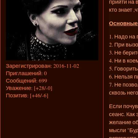
прийти на 
кто знает ,
Основные
1. Надо на
2. При выз
3. Не берит
4. Ни в ко
Зарегистрирован
: 2016-11-02
5. Говорить
Приглашений:
0
6. Нельзя 
Сообщений:
699
7. Не позв
Уважение:
[+28/-0]
сквозь него
Позитив:
[+46/-6]
Если почув
сеанс. Как
желание об
мысли "Будь
вспомните 