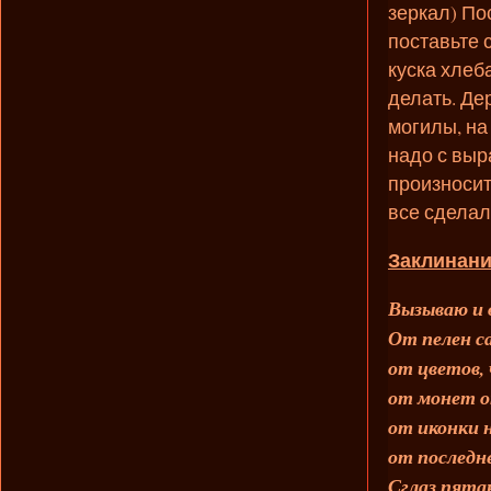
зеркал) Пос
поставьте с
куска хлеб
делать. Де
могилы, на
надо с выр
произносит
все сделал
Заклинани
Вызываю и в
От пелен са
от цветов, 
от монет от
от иконки н
от последн
Сглаз пята