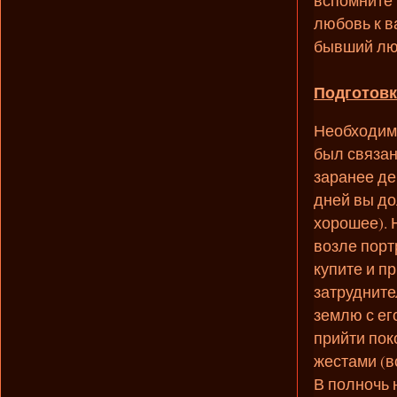
любовь к в
бывший люб
Подготовк
Необходимо
был связан
заранее де
дней вы до
хорошее). 
возле порт
купите и п
затрудните
землю с ег
прийти пок
жестами (в
В полночь 