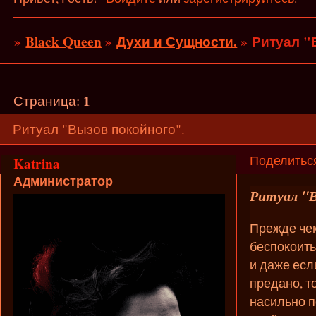
»
Black Queen
»
Духи и Сущности.
»
Ритуал "
1
Страница:
Ритуал "Вызов покойного".
Поделитьс
Katrina
Администратор
Ритуал "В
Прежде чем
беспокоить 
и даже есл
предано, то
насильно п