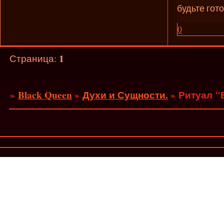
будьте гот
0
1
Страница:
»
Black Queen
»
Духи и Сущности.
»
Ритуал "