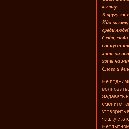
вызову.
К кругу зов
Иди ко мне, 
среди людей
Сюда, сюда
Отпустите 
хоть на пол
хоть на ми
Слово и дел
Не поднима
волноватьс
Задавать н
смените те
уговорить в
чашку с хл
Неопытному