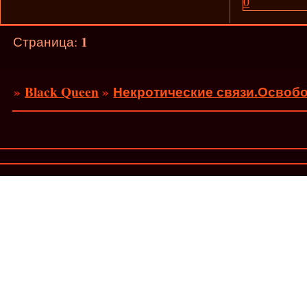
0
1
Страница:
»
Black Queen
»
Некротические связи.Освобо