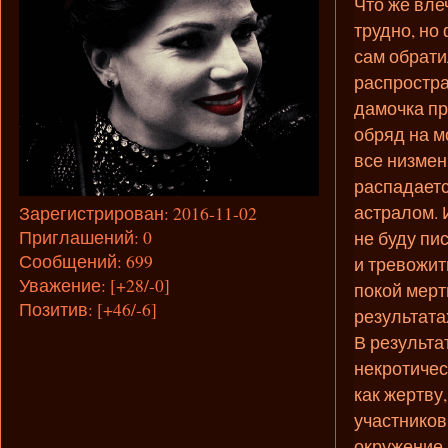
Что же вле
трудно, но
сам обрати
распростра
дамочка пр
обряд на м
все низмен
распадаетс
астралом. 
Зарегистрирован
: 2016-11-02
Приглашений:
0
не буду пи
Сообщений:
699
и тревожит
Уважение:
[+28/-0]
покой мерт
Позитив:
[+46/-6]
результата
В результа
некротичес
как жертву
участников
окружение 