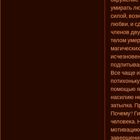
умирать лю
силой, воз
любви, и 
членов дву
телом умер
магических
исчезновен
подпитывая
Все чаще и
потихоньку
помощью яс
насилию не
затылка. П
Почему? Г
человека. 
мотивацию 
завершению