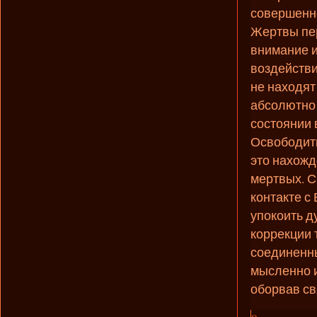
совершенн
Жертвы пер
внимание и
воздействи
не находят
абсолютно 
состоянии 
Освободить
это нахожд
мертвых. С
контакте с
упокоить д
коррекции 
соединенны
мысленно и
оборвав с