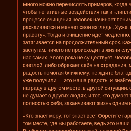
Много можно перечислять примеров, когда ч
чтобы негативные воздействия так и «липли
процессе очищения человек начинает поним
раскаивается и меняет свои взгляды. Хуже,
правоту». Тогда и очищение идет медленно,
затягивается на продолжительный срок. Ка
заслугам, ничего не происходит в жизни сл
нас самих. Злого рока не существует. Чело
светлой, либо обрекает себя на страдания,
радость помогая ближнему, не ждите благод
уже получили — это Ваша радость. И знайте
награду в другом месте, в другой ситуации, о
не думает о других людях, и тот, кто думает
полностью себя, заканчивают жизнь одним 
«Кто знает меру, тот знает все! Обретите га
том месте, где Вы работаете, ведь это Ваши
Вы будете здоровой клеточкой, несущей Все