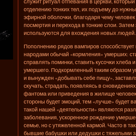
служит ритуал отпевания в церкви, который
отделению тонких тел, их подъему до нужн
эфирной оболочки, благодаря чему человек
посмертия и перехода в тонкие слои. Затем
используются для вхождения новых людей.
Пополнению рядов вампиров способствует 
народами обычай «кормления» умерших: став
справлять поминки, ставить кусочки хлеба и
умершего. Подкормленный таким образом 
и вынужден «добывать себе пищу», заставл
скучать, страдать, появляясь в сновидениях
фантома или приведения в жилище человек
стороны будет эмоций, тем «лучше» будет в
такой нашей «деятельности» являются раз
заболевания, ускоренное рождение умершего
семье, но с утяжеленной кармой. Часто в т
бывшие бабушки или дедушки с тяжелыми 