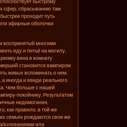
 способствует быстрому
ых сфер, сбрасыванию там
 быстрее проходит путь
 эти эфирные оболочки
и воспринятый многими
ить еду и питьё на могилу,
 рюмку вина в комнату
умерший становится вампиром
ять живых вспоминать о нем,
, а иногда и ввиде реального
а. Чем больше с нашей
ампиру-покойнику. Результатом
личные недомогания,
, как правило, в той же
аких семьях рождаются свои же
заболеваниями или