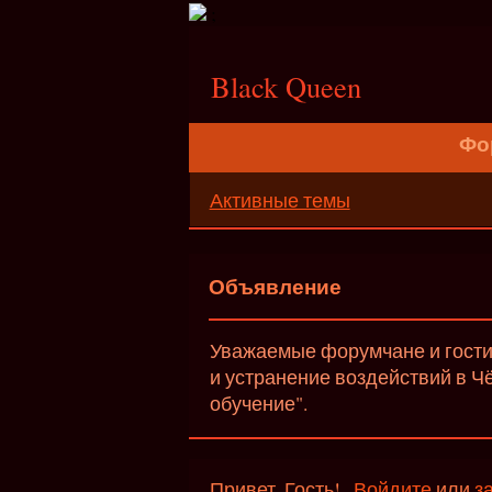
;
Black Queen
Фо
Активные темы
Объявление
Уважаемые форумчане и гости 
и устранение воздействий в Ч
обучение".
Привет, Гость!
Войдите
или
з