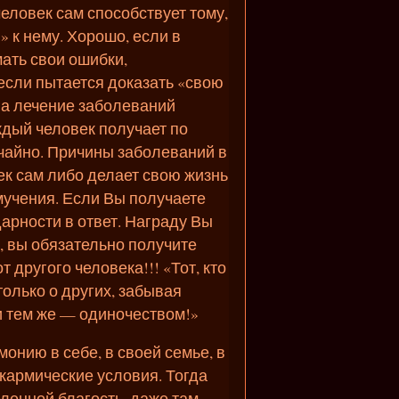
еловек сам способствует тому,
» к нему. Хорошо, если в
ать свои ошибки,
 если пытается доказать «свою
 а лечение заболеваний
ждый человек получает по
учайно. Причины заболеваний в
век сам либо делает свою жизнь
 мучения. Если Вы получаете
арности в ответ. Награду Вы
, вы обязательно получите
т другого человека!!! «Тот, кто
 только о других, забывая
и тем же — одиночеством!»
рмонию в себе, в своей семье, в
 кармические условия. Тогда
ленной благость, даже там,