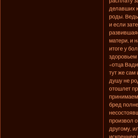
расплату з
делавших к
роды. Ведь
и если зат
развившаяс
матери, и 
итоге у бо
здоровьем 
«отца Вади
тут же сам
душу не ро
отошлет пр
принимаем
бред полне
несостоявш
произвол о
другому, и
искреннее 