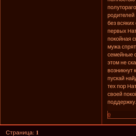
полутораго
родителей 
без всяких
первых Нат
покойная с
мужа спря
семейные с
этом не ска
возникнут 
пускай най
тех пор На
своей поко
поддержку
0
1
Страница: