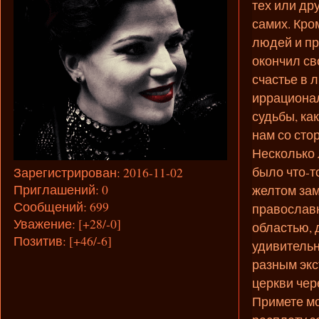
тех или др
самих. Кро
людей и пре
окончил св
счастье в 
иррационал
судьбы, ка
нам со сто
Несколько 
было что-т
Зарегистрирован
: 2016-11-02
Приглашений:
0
желтом зам
Сообщений:
699
православн
Уважение:
[+28/-0]
областью, 
Позитив:
[+46/-6]
удивительн
разным экс
церкви чере
Примете мо