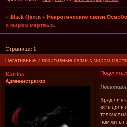
»
Black Queen
»
Некротические связи.Освобо
с миром мертвых.
1
Страница:
Негативные и позитивные связи с миром мертв
Поделитьс
Katrina
Администратор
Негативны
Вряд ли кт
есть доля 
толкают на
нам жить п