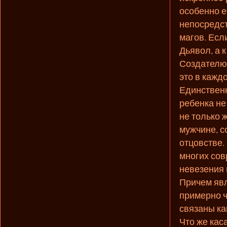
особенно е
непосредст
магов. Есл
Дьявол, а 
Создателю.
это в кажд
Единственн
ребенка не
не только 
мужчине, с
отцовстве.
многих сов
невезения 
Причем явл
примерно ч
связаны ка
Что же кас