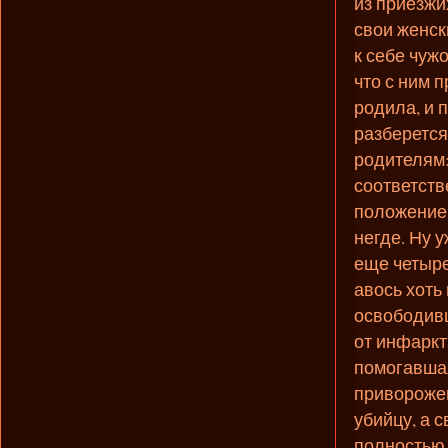
из приезжи
свои женск
к себе чуж
что с ним п
родила, и 
разберется 
родителям:
соответств
положение 
негде. Ну 
еще четыре 
авось хоть
освободивш
от инфаркт
помогавшая
приворожен
убийцу, а с
полностью 