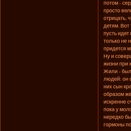
потом - се
просто вел
отрицать, 
детям. Вот
пусть идет
только не 
придется му
Ну и совер
жизни при 
Жили - был
людей: он 
них сын кр
образом же
искренне с
пока у мол
нередко бы
гормоны по