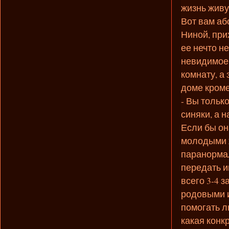
жизнь живу
Вот вам аб
Ниной, при
ее нечто н
невидимое
комнату, а
доме кроме
- Вы только
синяки, а 
Если бы он
молодыми ж
паранорма
передать и
всего 3-4 з
родовыми 
помогать л
какая конк