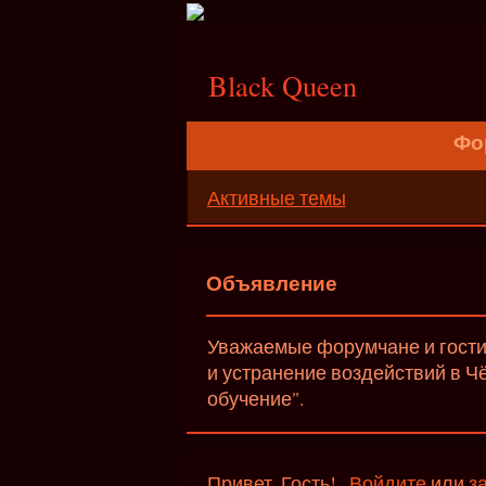
;
Black Queen
Фо
Активные темы
Объявление
Уважаемые форумчане и гости 
и устранение воздействий в Ч
обучение".
Привет, Гость!
Войдите
или
з