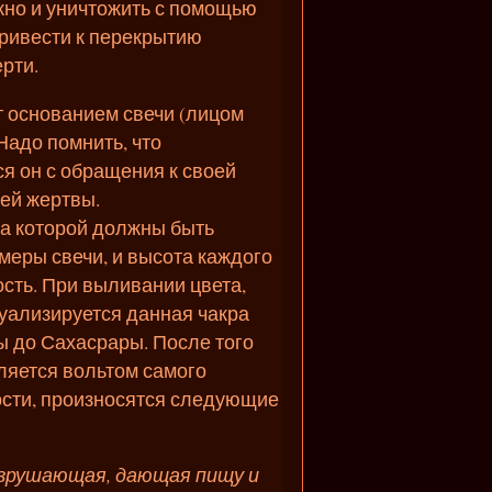
жно и уничтожить с помощью
привести к перекрытию
ерти.
т основанием свечи (лицом
 Надо помнить, что
ся он с обращения к своей
ей жертвы.
та которой должны быть
меры свечи, и высота каждого
ость. При выливании цвета,
уализируется данная чакра
ы до Сахасрары. После того
вляется вольтом самого
ности, произносятся следующие
азрушающая, дающая пищу и