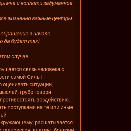
щь мне и воплоти задуманное
все жизненно важные центры
 обращение в начале
ю да будет так!
этом случае:
рушается связь человека с
ости самой Силы).
о оценивать ситуации,
мыслей, грубо говоря
 противостоять воздействию.
ть поступками на те или иные
ей.
 окружающему, расшатывается
 (депрессия, апатия), болезни