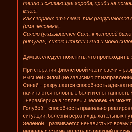
тепло и сжигающая города, приди на помо
мною.
Как сгорает эта свеча, так разрушаются 
(имя человека).
Силою (указывается Сила, к которой было
ритуала), силою Стихии Огня и моею сило
Думаю, следует пояснить, что происходит в 
При сгорании фиолетовой части свечи – раз
Высшей Силой (не зависимо от направленн
Синей – разрушается способность адекватн
начинаются головные боли и спонтанность 
«неразбериха в голове» и человек не может
Голубой – способность правильно реагирова
ситуации, болезни верхних дыхательных пут
Зеленой – развивается ненависть ко всему
нервная система, вплоть до реакций психики