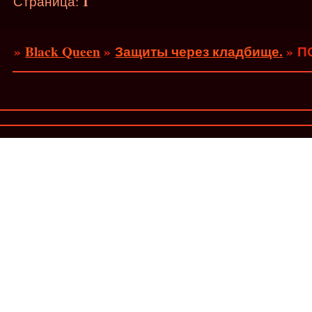
1
Страница:
»
Black Queen
»
Защиты через кладбище.
»
П