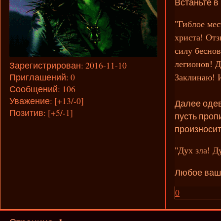
Встаньте в
"Гиблое мес
христа! От
силу беснов
легионов! Д
Зарегистрирован
: 2016-11-10
Приглашений:
0
Заклинаю! 
Сообщений:
106
Уважение:
[+13/-0]
Далее одев
Позитив:
[+5/-1]
пусть проп
произносит
"Дух зла! 
Любое ваше
0