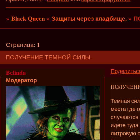
»
Black Queen
»
Защиты через кладбище.
»
П
1
Страница:
ПОЛУЧЕНИЕ ТЕМНОЙ СИЛЫ.
Поделитьс
Belinda
Модератор
ПОЛУЧЕНИ
Темная сил
места где 
случаются 
идете туда
литровую с