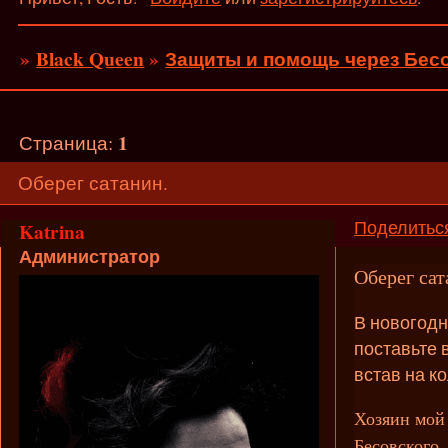
»
Black Queen
»
Защиты и помощь через Бесо
1
Страница:
Оберег сатанин.
Поделитьс
Katrina
Администратор
Оберег сат
В новогодн
поставьте 
встав на к
Хозяин мой 
Бесовского,