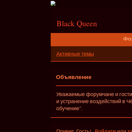
;
Black Queen
Фо
Активные темы
Объявление
Уважаемые форумчане и гости 
и устранение воздействий в Ч
обучение".
Привет, Гость!
Войдите
или
з