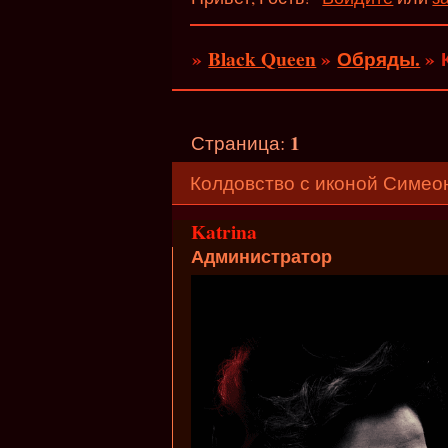
»
Black Queen
»
Обряды.
»
1
Страница:
Колдовство с иконой Симеон
Katrina
Администратор