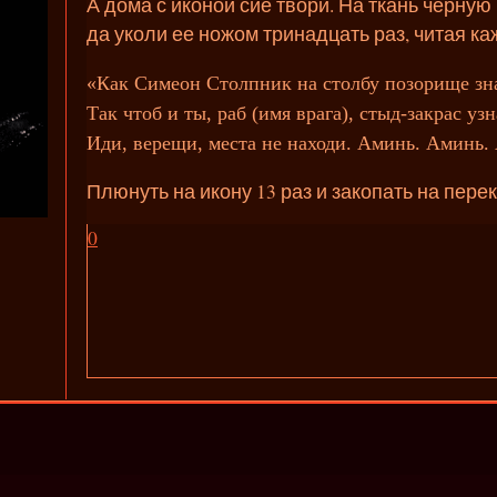
А дома с иконой сие твори. На ткань черную
да уколи ее ножом тринадцать раз, читая ка
«Как Симеон Столпник на столбу позорище зн
Так чтоб и ты, раб (имя врага), стыд-закрас узн
Иди, верещи, места не находи. Аминь. Аминь.
Плюнуть на икону 13 раз и закопать на пере
0