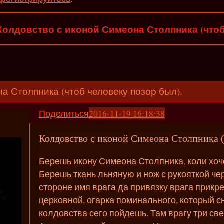
Колдовство с иконой Симеона Столпника (чтоб
а Столпника (чтоб человеку позор был).
Поделиться
2016-11-19 16:18:38
Колдовство с иконой Симеона Столпника (
Берешь икону Симеона Столпника, коли хоч
Берешь ткань льняную и нож с рукояткой ч
стороне имя врага да привязку врага прикр
церковной, огарка поминального, который сн
колдовства сего пойдешь. Там врагу три све