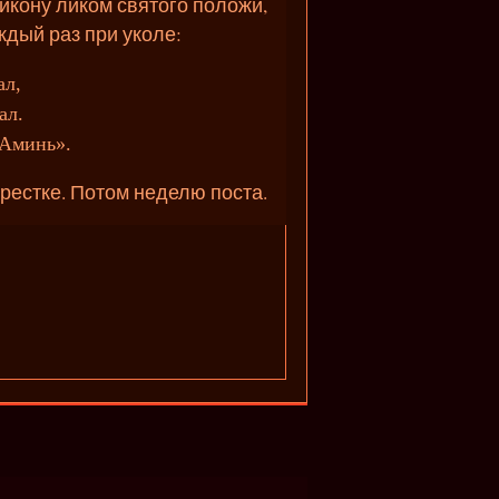
 икону ликом святого положи,
ждый раз при уколе:
ал,
ал.
 Аминь».
крестке. Потом неделю поста.