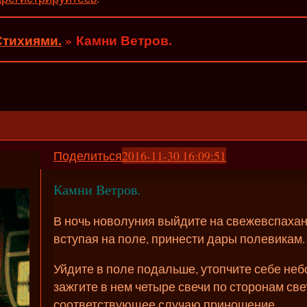
Стихиями.
»
Камни Ветров.
Поделиться
2016-11-30 16:09:51
Камни Ветров.
В ночь новолуния выйдите на свежевспаханн
вступая на поле, принести дары полевикам.
Уйдите в поле подальше, утопчите себе не
зажгите в нем четыре свечи по сторонам св
соответствующее случаю приношение.