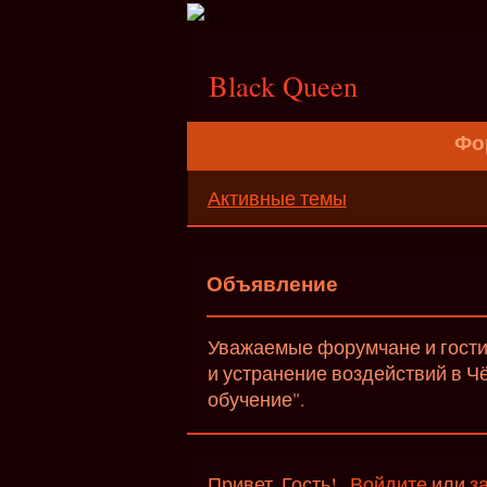
;
Black Queen
Фо
Активные темы
Объявление
Уважаемые форумчане и гости 
и устранение воздействий в Ч
обучение".
Привет, Гость!
Войдите
или
з