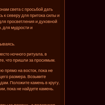
онам света с просьбой дать
ь к северу для притока силы и
 для просветления и духовной
, для мудрости и
дываясь.
есто ночного ритуала, в
те, что пришли за просимым.
ю прямо на восток, пока не
щего размера. Возьмите
дам. Положите камень в кругу,
ии, пока не найдете камень.
етры за помощь, а полевиков