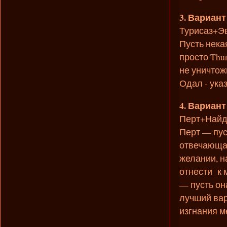
3. Вариант
Турисаз+Э
Пусть нека
просто Thu
не уничтожи
Одал - указ
4. Вариант
Перт+Най
Перт — пус
отвечающа
желании, н
отнести к м
— пусть он
лучший вар
изгнания м