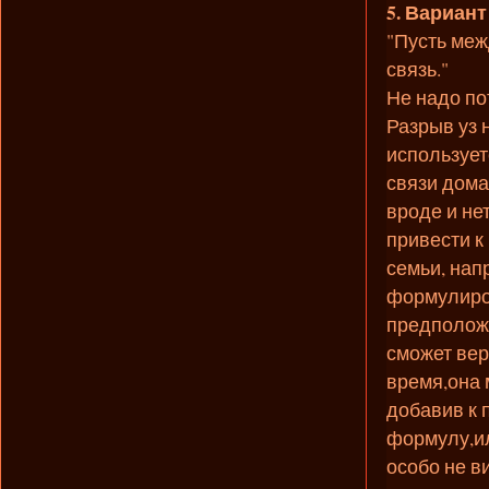
5. Вариант
"Пусть меж
связь."
Не надо пот
Разрыв уз 
использует
связи дома 
вроде и нет
привести к
семьи, нап
формулиров
предположи
сможет вер
время,она 
добавив к 
формулу,ил
особо не в