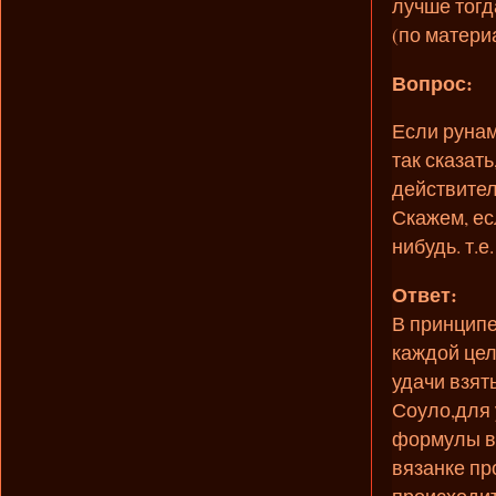
лучше тогд
(по матер
Вопрос:
Если рунам
так сказат
действител
Скажем, ес
нибудь. т.е
Ответ:
В принципе
каждой цел
удачи взят
Соуло,для 
формулы вм
вязанке пр
происходит