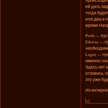
ей дать за
тогда буде
или два,а 
время.Напр
Perth — пу
Eihwaz — п
необходимо
Laguz — пу
именно (наз
Здесь нет 
отзовись, 
это уже бу
Из интерне
+1