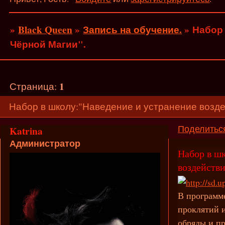
»
Black Queen
»
Запись на обучение.
»
Набор 
Чёрной Магии".
1
Страница:
Набор в школу:"Наведение и устранение возде
Поделитьс
Katrina
Администратор
Набор в шк
воздейств
В программ
проклятий и
обряды и п