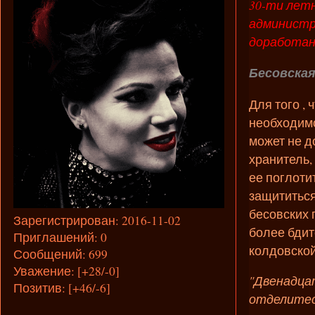
30-ти лет
администр
доработан
Бесовская
Для того ,
необходимо
может не до
хранитель,
ее поглотит
защититься
бесовских 
Зарегистрирован
: 2016-11-02
более бдит
Приглашений:
0
колдовской
Сообщений:
699
Уважение:
[+28/-0]
"Двенадца
Позитив:
[+46/-6]
отделитес