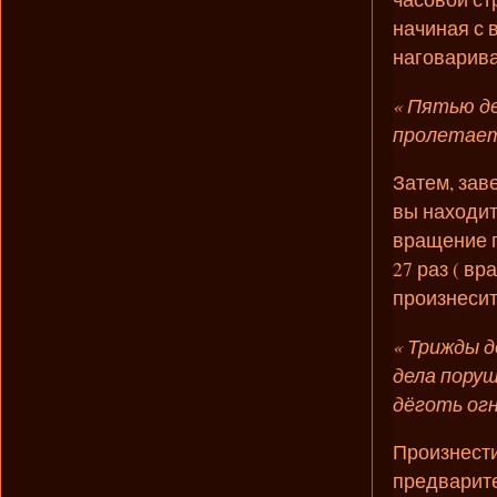
начиная с 
наговарива
« Пятью де
пролетает,
Затем, зав
вы находит
вращение п
27 раз ( вр
произнесит
« Трижды д
дела поруш
дёготь огн
Произнести
предварите