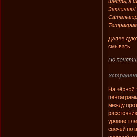
шесть, а 
Заклинаю!
Сатальгир
Тетраграм
Далее дуют
смывать.
По понятн
Устранени
На чёрной 
пентаграмм
между про
расстоянию
уровне пле
свечей по 
часовой ст