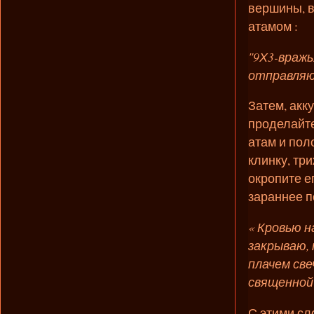
вершины, в
атамом :
"9Х3-вражь
отправляю
Затем, акку
проделайте
атам и пол
клинку, тр
окропите е
зараннее п
« Кровью н
закрываю, 
плачем св
священной 
С этими сл