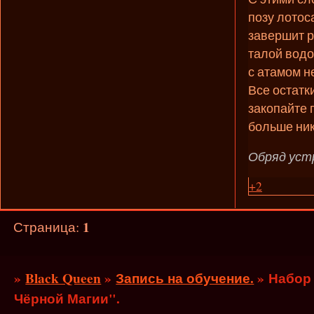
позу лотос
завершит р
талой водой
с атамом н
Все остатк
закопайте 
больше ник
Обряд уст
+2
1
Страница:
»
Black Queen
»
Запись на обучение.
»
Набор 
Чёрной Магии".