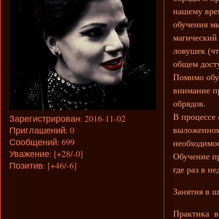
нашему врем
обучения м
магический
ловушек (чт
общем досту
Помимо обуч
внимание п
обрядов.
В процессе
Зарегистрирован
: 2016-11-02
Приглашений:
0
выложенном
Сообщений:
699
необходимо
Уважение:
[+28/-0]
Обучение п
Позитив:
[+46/-6]
где раз в н
Занятия в ш
Практика в 