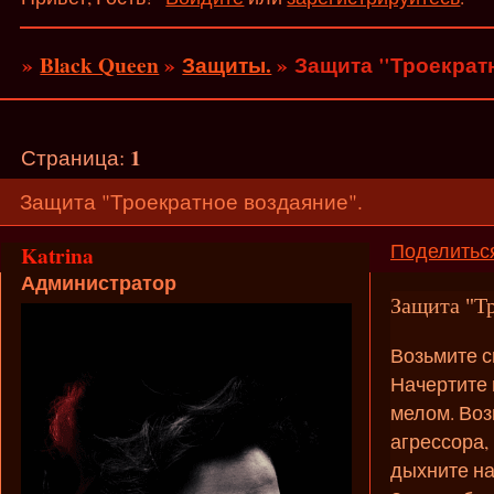
»
Black Queen
»
Защиты.
»
Защита "Троекрат
1
Страница:
Защита "Троекратное воздаяние".
Поделитьс
Katrina
Администратор
Защита "Тр
Возьмите с
Начертите 
мелом. Воз
агрессора,
дыхните на