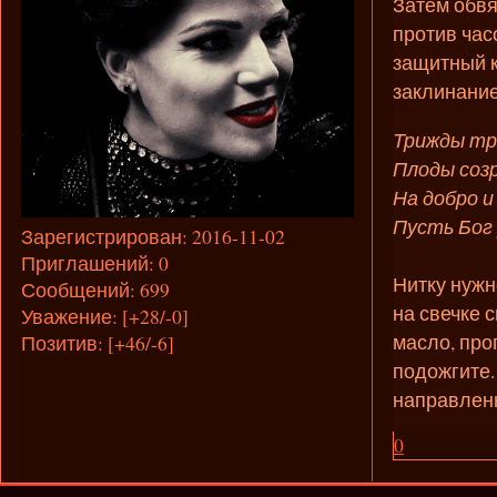
Затем обвя
против час
защитный к
заклинание
Трижды три
Плоды созр
На добро и 
Пусть Бог
Зарегистрирован
: 2016-11-02
Приглашений:
0
Нитку нужн
Сообщений:
699
на свечке 
Уважение:
[+28/-0]
масло, про
Позитив:
[+46/-6]
подожгите.
направленн
0