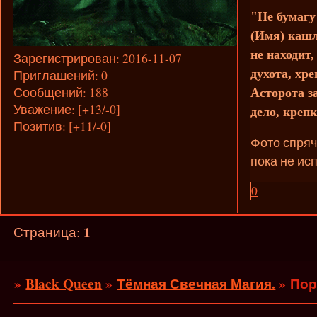
"Не бумагу
(Имя) кашл
не находит,
Зарегистрирован
: 2016-11-07
духота, хр
Приглашений:
0
Сообщений:
188
Асторота з
Уважение:
[+13/-0]
дело, крепк
Позитив:
[+11/-0]
Фото спряч
пока не ис
0
1
Страница:
»
Black Queen
»
Тёмная Свечная Магия.
»
Пор