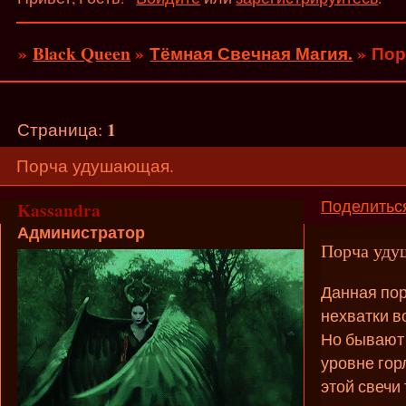
»
Black Queen
»
Тёмная Свечная Магия.
»
Пор
1
Страница:
Порча удушающая.
Поделитьс
Kassandra
Администратор
Порча уду
Данная пор
нехватки во
Но бывают 
уровне гор
этой свечи 