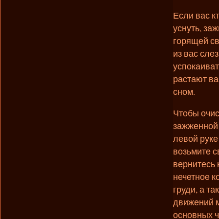
Если вас к
уснуть, за
горящей св
из вас сле
успокаиват
растают ва
сном.
Чтобы очис
зажженной 
левой руке 
возьмите с
вернитесь 
нечетное к
груди, а та
движений м
основных ч