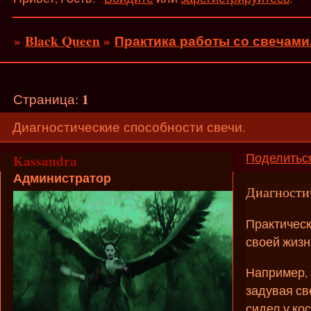
»
Black Queen
»
Практика работы со свечами
1
Страница:
Диагностические способности свечи.
Поделитьс
Kassandra
Администратор
Диагности
Практическ
своей жизн
Например, 
задувая св
сидел у ко