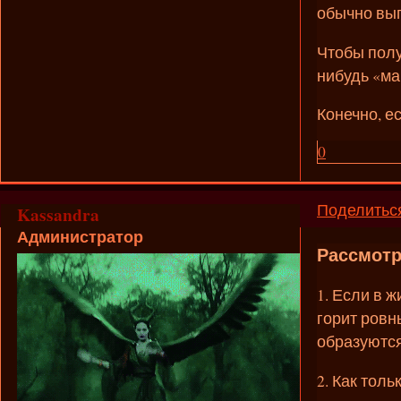
обычно выг
Чтобы полу
нибудь «ма
Конечно, е
0
Поделитьс
Kassandra
Администратор
Рассмотр
1. Если в 
горит ровн
образуются
2. Как тол