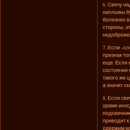
6. Свечу н
наплывы бу
болезнях в
стороны, э
недоброже
7. Если «с
признак то
еще. Если 
состоянии 
такого же 
а значит с
8. Если све
храме иног
подсвечник
приводит к 
одержим к