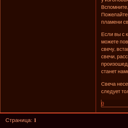
Вспомните,
Пожелайте,
пламени св
Если вы с 
можете пов
свечу, вст
свечи, рас
произошедш
станет нам
Свеча несе
следует то
0
1
Страница: