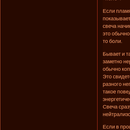
Если пламя
показывает
свеча начин
это обычно
то боли.
Бывает и т
заметно не
обычно коп
Это свидет
разного не
такое пове
энергетиче
Свеча сраз
нейтрализо
Если в про