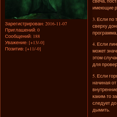
свеча, пос
имеющие р
3. Если по
Зарегистрирован
: 2016-11-07
сверху дон
Приглашений:
0
программа,
Сообщений:
188
Уважение:
[+13/-0]
4. Если ли
Позитив:
[+11/-0]
может знач
этом случа
для провер
5. Если го
начиная от
внутренние
каким-то з
следует до
дымить.