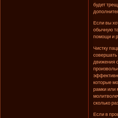
будет трещ
дополните
Если вы хо
обычную та
помощи и р
Чистку пац
совершать 
движения о
произвольн
эффективно
которые м
рамки или 
молитволеч
сколько раз
Если в про