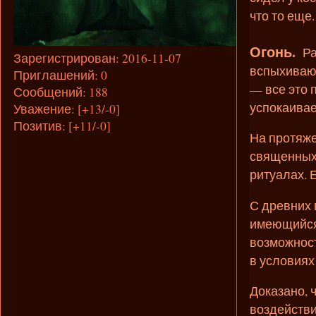
что то еще.
Огонь.
Раз
Зарегистрирован
: 2016-11-07
вспыхивающ
Приглашений:
0
— все это 
Сообщений:
188
успокаивае
Уважение:
[+13/-0]
Позитив:
[+11/-0]
На протяже
священных 
ритуалах. 
С древних 
имеющийся 
возможност
в условиях
Доказано, 
воздействи