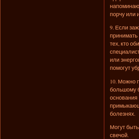
напоминают
порчу или 
9. Если за
принимать 
тех, кто о
специалист
или энерго
помогут уб
10. Можно 
большому б
основания 
примыкающи
болезнях.
Могут быть
свечой.