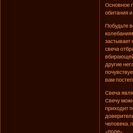
Основное п
обитания и
Побудьте в
колебаниям
застывает 
свеча отбр
вбирающей 
другие нег
почувствует
вам посте
Свеча явля
Свечу можн
приходит п
доверитель
человека, 
«поле».