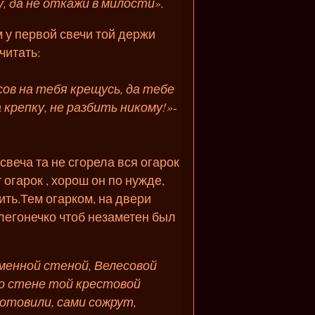
у, да не откажи в милости».
 у первой свечи той держи
 читать:
ов на тебя крещусь, да тебе
 крепку, не разбить никому!»
-
 сгорела вся огарок
 огарок , хорош он по нужде,
ить.Тем огарком, на двери
 легонечко чтоб незаметен был
аменной стеной, Велесовой
ко стене той крестовой
готовили, сами сожрут,