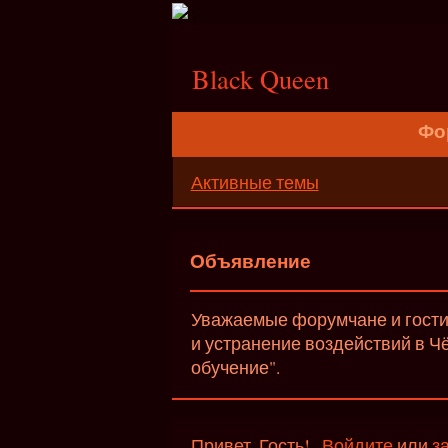
;
Black Queen
Фо
Активные темы
Объявление
Уважаемые форумчане и гости 
и устранение воздействий в Ч
обучение".
Привет, Гость!
Войдите
или
з