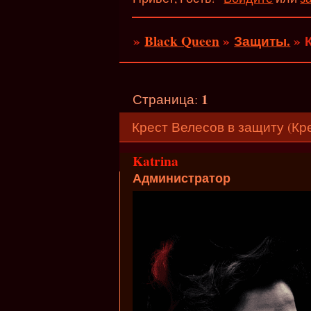
»
Black Queen
»
Защиты.
»
1
Страница:
Крест Велесов в защиту (Кре
Katrina
Администратор