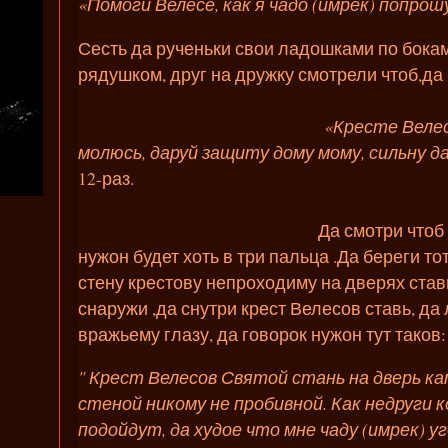
«Помоги Велесе, как я чадо (имрек) попрош
Сесть да рученьки свои ладошками по бокам
рядушком, друг на дружку смотрели чтоб,да
«Кресте Велес
молюсь, даруй защиту дому мому, сильну да
12-раз.
Да смотри чтоб свеча та не
нужон будет хоть в три пальца .Да береги тот
стену крестову непроходиму на дверях став
снаружи ,да снутри крест Велесов ставь, да
вражьему глазу, да говорок нужон тут таков:
" Крест Велесов Святой стань на дверь к
стеной никому не пробивной. Как недруги 
подойдут, да худое что мне чаду (имрек) у