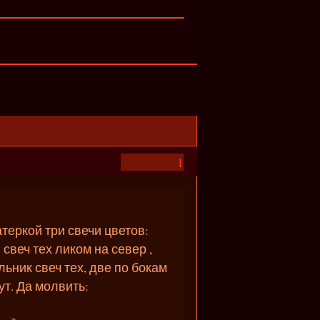
1
теркой три свечи цветов:
свеч тех ликом на север ,
льник свеч тех, две по бокам
ут. Да молвить: