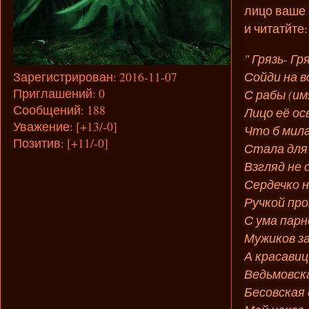
лицо ваше 
и читатйте:
" Грязь- Гр
Сойди на в
Зарегистрирован
: 2016-11-07
Приглашений:
0
С рабы (им
Сообщений:
188
Лицо её о
Уважение:
[+13/-0]
Что б мила
Позитив:
[+11/-0]
Стала для
Взгляд не
Сердечко 
Ручкой про
С ума парн
Мужиков з
А красавиц
Ведьмовск
Бесовская