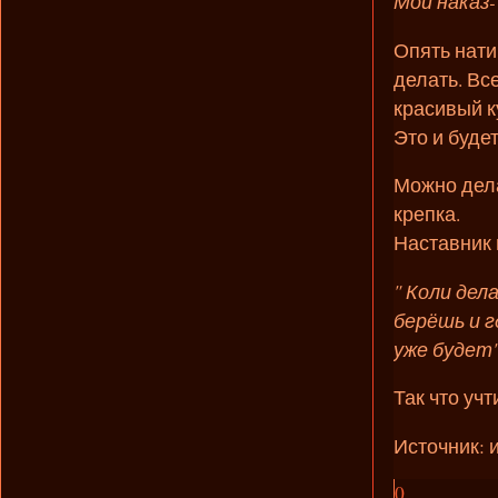
Мой наказ-
Опять нати
делать. Вс
красивый к
Это и будет
Можно дела
крепка.
Наставник 
" Коли дел
берёшь и г
уже будет"
Так что учт
Источник: 
0