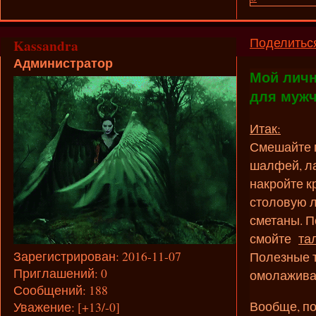
Поделитьс
Kassandra
Администратор
Мой личн
для мужч
Итак:
Смешайте п
шалфей, ла
накройте к
столовую л
сметаны. П
смойте
та
Зарегистрирован
: 2016-11-07
Полезные т
Приглашений:
0
омолажива
Сообщений:
188
Вообще, по
Уважение:
[+13/-0]