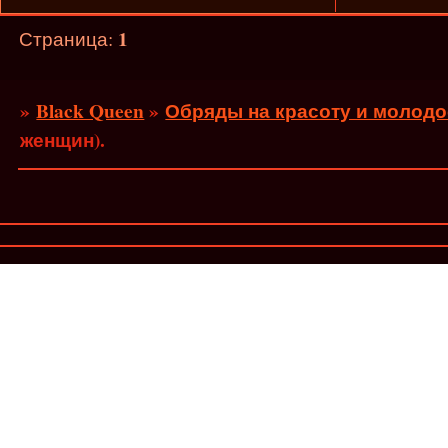
1
Страница:
»
Black Queen
»
Обряды на красоту и молодо
женщин).