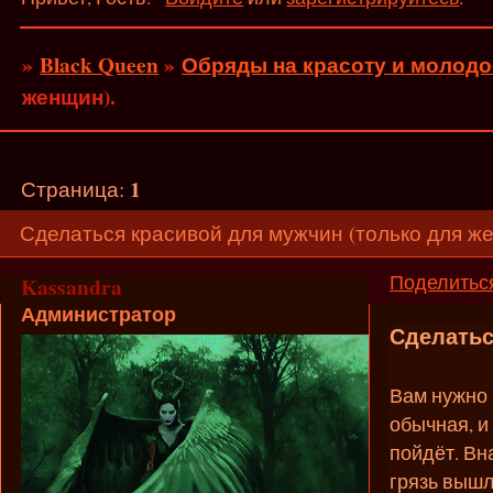
»
Black Queen
»
Обряды на красоту и молодо
женщин).
1
Страница:
Сделаться красивой для мужчин (только для ж
Поделитьс
Kassandra
Администратор
Сделатьс
Вам нужно 
обычная, и
пойдёт. Вн
грязь вышл