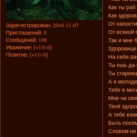
Как ты раб
Как здоров
От напости
Зарегистрирован
: 2016-11-07
Приглашений:
0
От всякой 
Сообщений:
188
Так и мне 
Уважение:
[+13/-0]
Здоровице 
Позитив:
[+11/-0]
На себя ра
Ты ешь да
Ты старееш
А я молоде
Тебе в мог
Мне на све
Твоё здоро
А тебе вза
Быть посем
Словом не