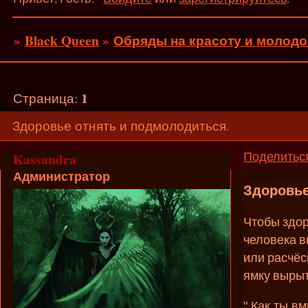
»
Black Queen
»
Обряды на красоту и молодо
1
Страница:
Здоровье отнять и подмолодиться.
Поделитьс
Kassandra
Администратор
Здоровье
Чтобы здор
человека в
или расчёс
ямку вырыт
" Как ты в