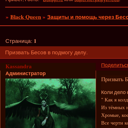
»
Black Queen
»
Защиты и помощь через Бесо
1
Страница:
Призвать Бесов в подмогу делу.
Поделитьс
Kassandra
Администратор
Призвать Б
Коли дело 
" Как я кол
Из тёмных н
Хромые, ко
Все черти к