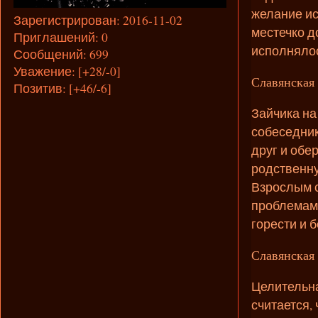
желание ис
Зарегистрирован
: 2016-11-02
местечко д
Приглашений:
0
исполняло
Сообщений:
699
Уважение:
[+28/-0]
Славянская 
Позитив:
[+46/-6]
Зайчика на
собеседник
друг и обе
родственну
Взрослым с
проблемами
горести и 
Славянская 
Целительна
считается,