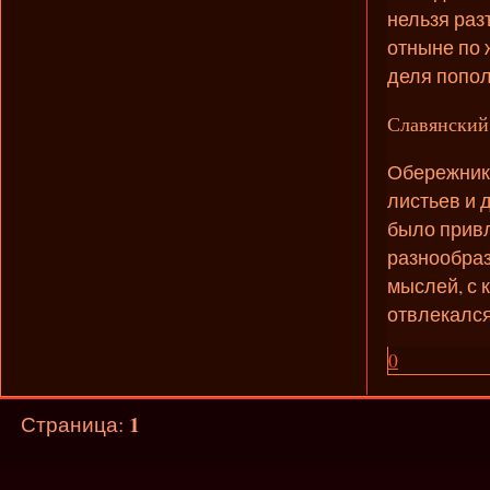
нельзя раз
отныне по 
деля попол
Славянский
Обережник 
листьев и 
было привл
разнообраз
мыслей, с 
отвлекался
0
1
Страница: