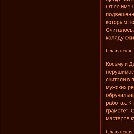
От ее имен
подвешенны
которым Ко
Считалось,
коляду сжи
Славянскае
Косьму и Д
нерушимост
считали в 
мужских ре
обручальн
работах. К
грамоте”. 
мастеров к
Славянская 