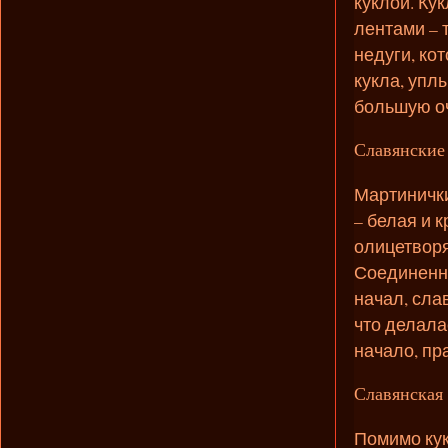
куклой. Ку
лентами – 
недуги, ко
кукла, упл
большую о
Славянские
Мартинички
– белая и 
олицетворя
Соединенны
начал, сла
что делала
начало, пр
Славянская
Помимо кук