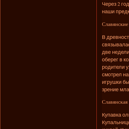
Через 2 го
наши предк
Славянские
В древност
связывалас
две недели
оберег в к
родители у
смотрел на
игрушки бы
зрение мла
Славянская 
Купавка ол
Купальницы