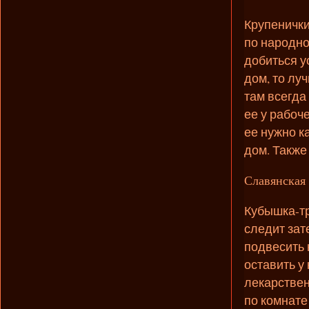
Крупенички
по народно
добиться у
дом, то лу
там всегда
ее у рабоч
ее нужно к
дом. Также
Славянская
Кубышка-тр
следит зат
подвесить 
оставить у
лекарствен
по комнате