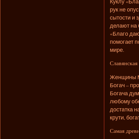
Куклу «Бла
рук не опу
сытости и 
делают на 
«Благо даю
помогает п
мире.
Славянская 
Женщины Мо
Богач – пр
Богача дум
любому обе
достатка н
крути, бог
Самая древ