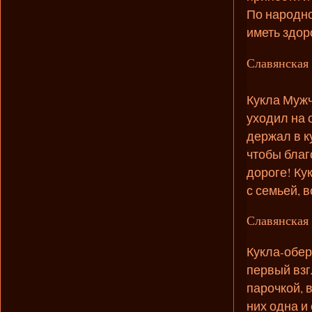
По народно
иметь здор
Славянская
Кукла Мужч
уходил на 
держал в к
чтобы благ
дороге! Ку
с семьей, в
Славянская 
Кукла-обе
первый взг
парочкой, в
них одна и