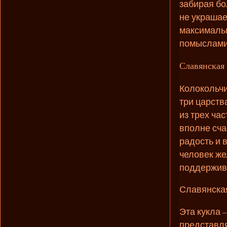
забирая бо
не украшает
максимальн
помыслами 
Славянская 
Колокольчи
три царств
из трех ча
вполне сча
радость и 
человек же
поддержива
Славянская
Эта кукла 
представля