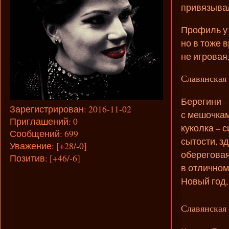
привязывал
Профиль у 
но в тоже 
не игровая
Славянская 
Берегини –
Зарегистрирован
: 2016-11-02
с мешочкам
Приглашений:
0
куколка – 
Сообщений:
699
сытости, з
Уважение:
[+28/-0]
обереговая
Позитив:
[+46/-6]
в отличном
Новый год,
Славянская 