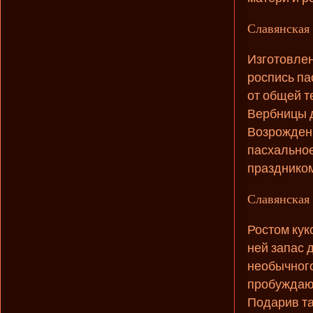
Славянская 
Изготовлен
роспись па
от общей т
Вербницы д
Возрождени
пасхальное
праздником
Славянская 
Ростом кук
ней запас 
необычного
пробуждающ
Подарив та