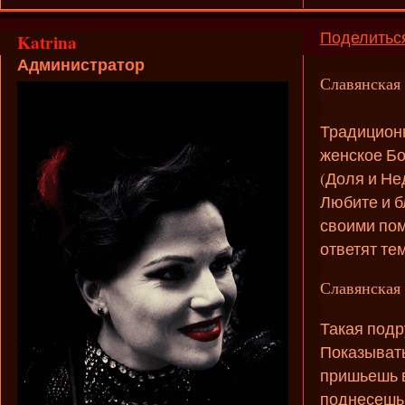
Поделитьс
Katrina
Администратор
Славянская 
Традиционн
женское Б
(Доля и Не
Любите и б
своими пом
ответят те
Славянская
Такая подр
Показывать
пришьешь в
поднесешь 