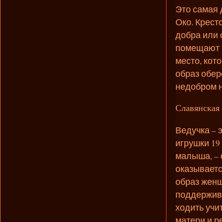
Это самая 
Око. Крест
добра или 
помещают н
место, кот
образ обер
недобром 
Славянская 
Ведучка – 
игрушки 19
малыша, – 
оказываетс
образ женщ
поддержива
ходить учи
матери и р