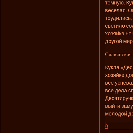
темную. Ку
веселая. О
трудились,
светило со
хозяйка но
другой мир
Славянская 
Кукла «Дес
хозяйке до
всё успева
все дела с
Десятиручк
выйти заму
молодой де
0