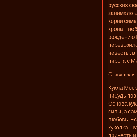
русских св
занимало «
корни симв
крона – не
рождению 
перевозилс
невесты, в
пирога с 
Славянская 
Кукла Моск
нибудь пов
Основа кук
силы, а са
любовь. Ес
куколка – 
принести и