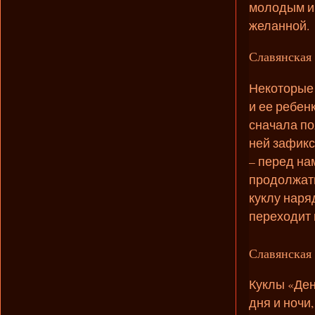
молодым и 
желанной.
Славянская 
Некоторые 
и ее ребен
сначала по
ней зафикс
– перед на
продолжать
куклу наря
переходит в
Славянская 
Куклы «Ден
дня и ночи