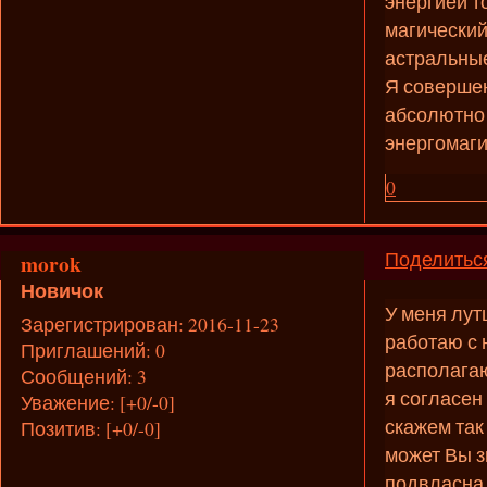
энергией т
магический
астральные
Я совершен
абсолютно 
энергомаг
0
Поделитьс
morok
Новичок
У меня лут
Зарегистрирован
: 2016-11-23
работаю с 
Приглашений:
0
располагаю
Сообщений:
3
я согласен
Уважение:
[+0/-0]
скажем так
Позитив:
[+0/-0]
может Вы з
подвласна 