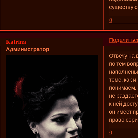
существую
0
Поделитьс
Katrina
Администратор
Отвечу на 
по тем воп
наполнены 
теме, как и
понимаем, 
не раздаёт
к ней досту
он имеет п
право сори
0