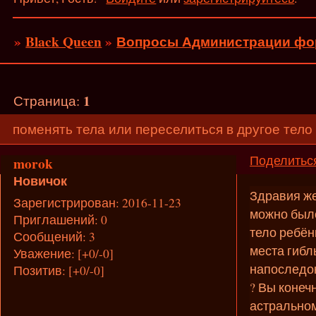
»
Black Queen
»
Вопросы Администрации фо
1
Страница:
поменять тела или переселиться в другое тело
Поделитьс
morok
Новичок
Здравия же
Зарегистрирован
: 2016-11-23
можно было
Приглашений:
0
тело ребён
Сообщений:
3
места гибл
Уважение:
[+0/-0]
напоследок
Позитив:
[+0/-0]
? Вы конечн
астральном