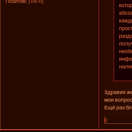
Позитив:
[+0/-0]
кото
абсол
кажды
прос
разд
получ
необ
инфо
налев
Здравия же
мои вопрос
Ещё раз бл
0