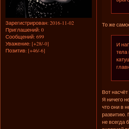
Зарегистрирован
: 2016-11-02
То же само
Приглашений:
0
Сообщений:
699
Уважение:
[+28/-0]
И на
Позитив:
[+46/-6]
тела
кату
глав
Вот насчёт 
Я ничего н
что они в 
развитию. 
не всегда 