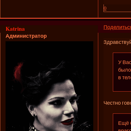
0
Поделитьс
Katrina
Администратор
Здравствуй
У Ва
было
в тел
Честно гов
Ещё 
враго